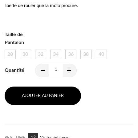
liberté de rouler que la moto procure.
Taille de
Pantalon
28
30
32
34
36
38
40
Quantité
AJOUTER AU PANIER
7
REAL TIME:
Visitor right now