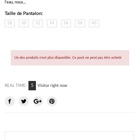
l'eau, nous...
Taille de Pantalon:
28
30
32
34
36
38
40
Un des produits n'est plus disponible. Ce pack ne peut pas être acheté
6
REAL TIME:
Visitor right now