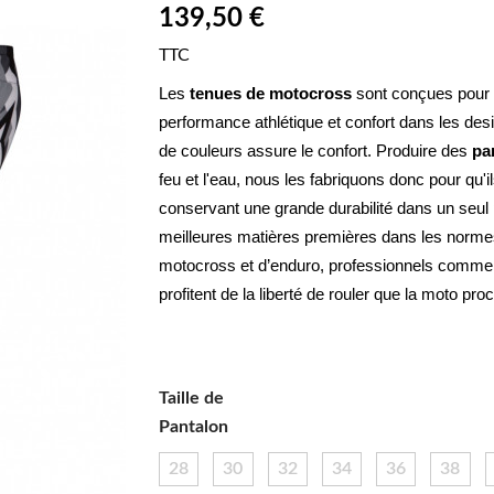
139,50 €
TTC
Les 
tenues de motocross
 sont conçues pour u
performance athlétique et confort dans les de
de couleurs assure le confort. Produire des 
pa
feu et l'eau, nous les fabriquons donc pour qu'il
conservant une grande durabilité dans un seul
meilleures matières premières dans les normes.
motocross et d’enduro, professionnels comme a
profitent de la liberté de rouler que la moto pro
Taille de
Pantalon
28
30
32
34
36
38