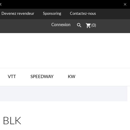

€
Devenez revendeur
Sponsoring
Contactez-nous

shopping_cart
Connexion
(0)
VTT
SPEEDWAY
KW
K BLK