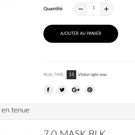
Quantité
AJOUTER AU PANIER
13
REAL TIME:
Visitor right now
e en tenue
7.0 MASK BLK