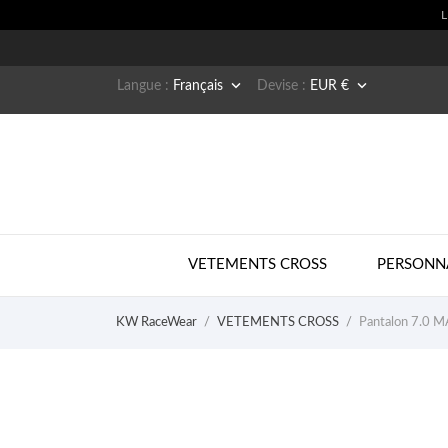


Langue :
Français
Devise :
EUR €
VETEMENTS CROSS
PERSONN
KW RaceWear
VETEMENTS CROSS
Pantalon 7.0 