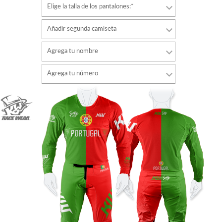
Elige la talla de los pantalones:*
Añadir segunda camiseta
Agrega tu nombre
Tipo de letra
Agrega tu número
estilo
Tipo de letra
Color de fuente
estilo
Color de fuente
Color de contorno
Color de contorno
Sin contorno
Sin contorno
AÑADIR