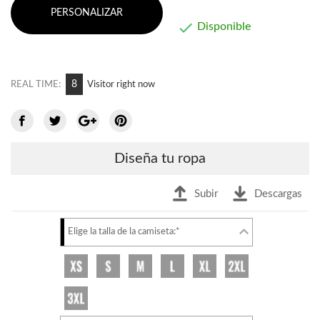
PERSONALIZAR

Disponible
8
REAL TIME:
Visitor right now
Diseña tu ropa
Subir
Descargas
Elige la talla de la camiseta:*