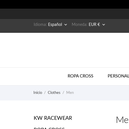


Idioma:
Español
Moneda:
EUR €
ROPA CROSS
PERSONAL
Inicio
Clothes
Men
Me
KW RACEWEAR