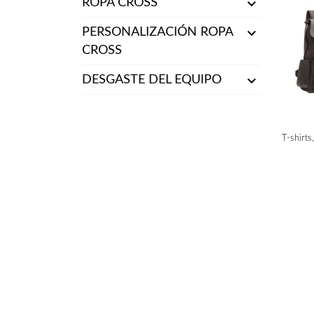

ROPA CROSS

PERSONALIZACIÓN ROPA
CROSS

DESGASTE DEL EQUIPO
T-shirts