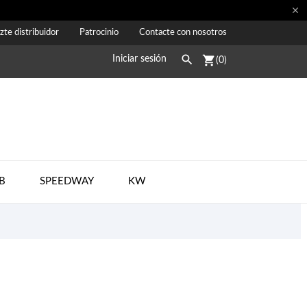

zte distribuidor
Patrocinio
Contacte con nosotros

shopping_cart
Iniciar sesión
(0)
B
SPEEDWAY
KW