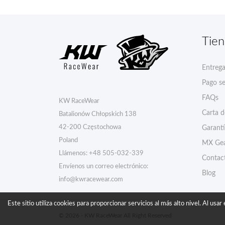
Tie
Entreg
Pago s
FAQs
KW RaceWear
Carta 
Batalionów Chłopskich 138
42-200 Częstochowa
Garant
Poland
MX Gea
Llámenos:
+48 505-032-339
Contac
Envíenos un correo electrónico:
Blog
info@kwracewear.com
Este sitio utiliza cookies para proporcionar servicios al más alto nivel. Al usa
© 2026 - KW RaceWear All Right Reserved