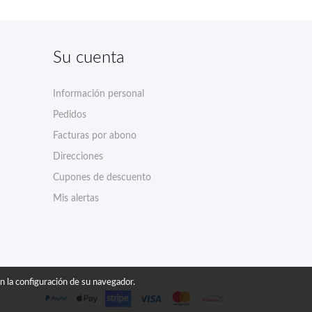
Su cuenta
Información personal
Pedidos
Facturas por abono
Direcciones
Cupones de descuento
Mis alertas
 en la configuración de su navegador.