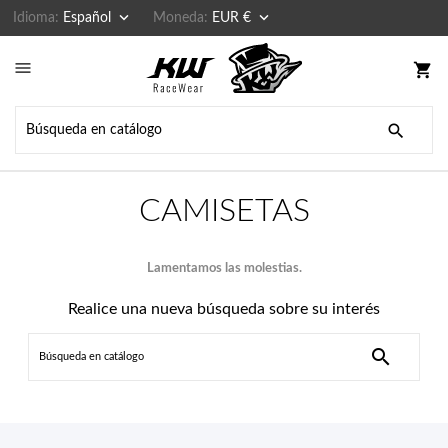


Idioma:
Español
Moneda:
EUR €

shopping_cart

CAMISETAS
Lamentamos las molestias.
Realice una nueva búsqueda sobre su interés
