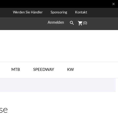

Werden Sie Händler
Sponsoring
Kontakt

shopping_cart
Anmelden
(0)
MTB
SPEEDWAY
KW
se