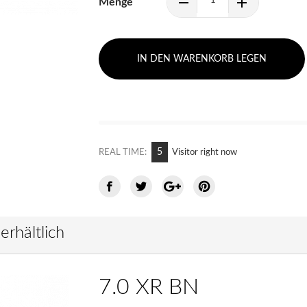
Menge
IN DEN WARENKORB LEGEN
10
REAL TIME:
Visitor right now
erhältlich
7.0 XR BN