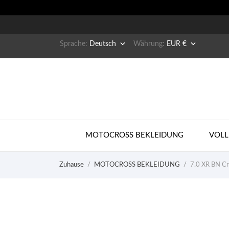


Sprache:
Deutsch
Währung:
EUR €
MOTOCROSS BEKLEIDUNG
VOLL
Zuhause
MOTOCROSS BEKLEIDUNG
7.0 XR BN C