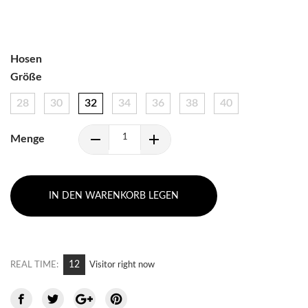
Hosen
Größe
28
30
32
34
36
38
40
Menge
IN DEN WARENKORB LEGEN
12
REAL TIME:
Visitor right now