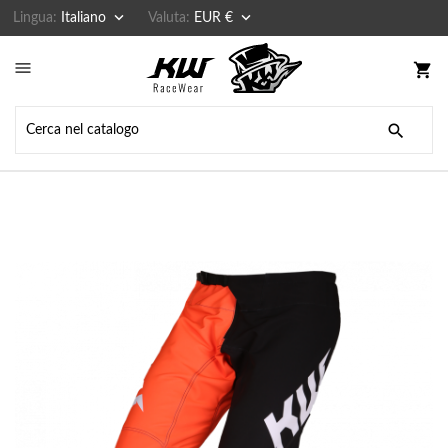


Lingua:
Italiano
Valuta:
EUR €

shopping_cart
