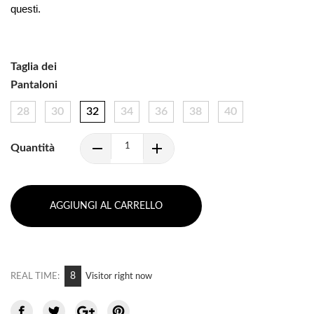
questi.
Taglia dei
Pantaloni
28
30
32
34
36
38
40
Quantità
AGGIUNGI AL CARRELLO
8
REAL TIME:
Visitor right now