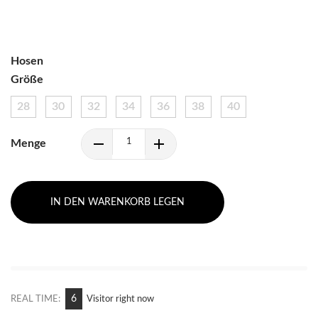
Hosen
Größe
28
30
32
34
36
38
40
Menge
IN DEN WARENKORB LEGEN
12
REAL TIME:
Visitor right now