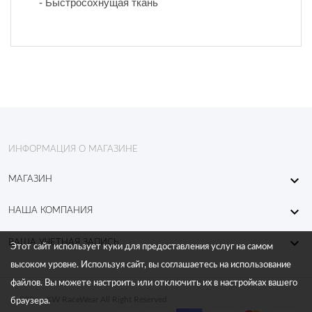
- Быстросохнущая ткань
ИНФОРМАЦИЯ О МАГАЗИНЕ

МАГАЗИН

НАША КОМПАНИЯ

ВАША УЧЕТНАЯ ЗАПИСЬ
Этот сайт использует куки для предоставления услуг на самом
высоком уровне. Используя сайт, вы соглашаетесь на использование
файлов. Вы можете настроить или отключить их в настройках вашего
© 2026 - KW RaceWear All Right Reserved
браузера.