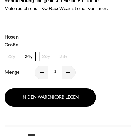
Rennkleidung 
und genießen Sie die Freiheit des 
Motorradfahrens - Kw RaceWear ist einer von ihnen.
Hosen
Größe
22y
24y
26y
28y
Menge
IN DEN WARENKORB LEGEN