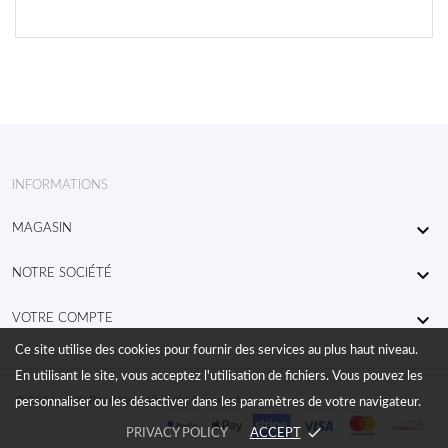
INFORMATIONS

MAGASIN

NOTRE SOCIÉTÉ

VOTRE COMPTE
Ce site utilise des cookies pour fournir des services au plus haut niveau.
En utilisant le site, vous acceptez l'utilisation de fichiers. Vous pouvez les
© 2026 - KW RaceWear All Right Reserved
personnaliser ou les désactiver dans les paramètres de votre navigateur.
done
PRIVACY POLICY
ACCEPT