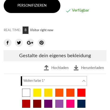
PERSONIFIZIEREN

Verfügbar
12
REAL TIME:
Visitor right now
Gestalte dein eigenes bekleidung
Hochladen
Herunterladen
Wollen farbe 1*