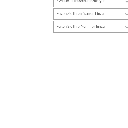
Zweites crossshirt hinzufügen
Fügen Sie Ihren Namen hinzu
Schriftart
Fügen Sie Ihre Nummer hinzu
Stil
Schriftart
Schriftfarbe
Stil
Schriftfarbe
Konturfarbe
Konturfarbe
Keine kontur
Keine kontur
HINZUFÜGEN
HINZUFÜGEN