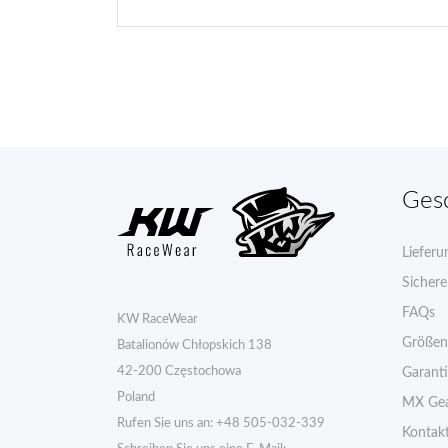
Ges
Lieferu
Sicher
FAQs
KW RaceWear
Größen
Batalionów Chłopskich 138
42-200 Częstochowa
Garant
Poland
MX Gea
Rufen Sie uns an:
+48 505-032-339
Kontak