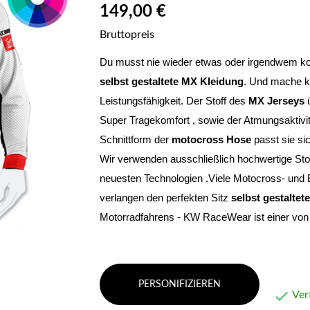
149,00 €
Bruttopreis
selbst gestaltete MX Kleidung
. Und mache ke
Leistungsfähigkeit. Der Stoff des 
MX Jerseys
 
Super Tragekomfort , sowie der Atmungsaktivit
Schnittform der 
motocross Hose
 passt sie si
Wir verwenden ausschließlich hochwertige Stof
neuesten Technologien .Viele Motocross- und E
verlangen den perfekten Sitz 
selbst gestaltet
Motorradfahrens - KW RaceWear ist einer von 
PERSONIFIZIEREN

Ver