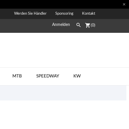

Werden Sie Händler
Sponsoring
Kontakt

shopping_cart
Anmelden
(0)
MTB
SPEEDWAY
KW