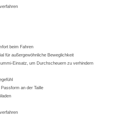
kverfahren
omfort beim Fahren
al für außergewöhnliche Beweglichkeit
 Gummi-Einsatz, um Durchscheuern zu verhindern
egefühl
e Passform an der Taille
 Waden
verfahren 