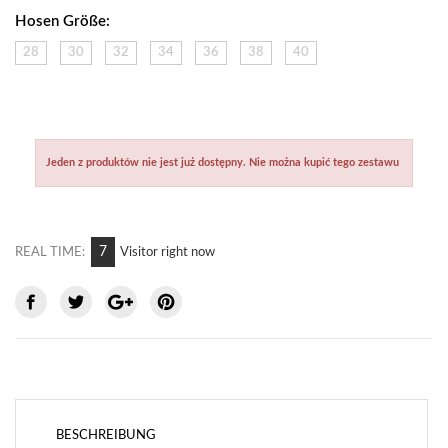
Hosen Größe:
28
30
32
34
36
38
40
Jeden z produktów nie jest już dostępny. Nie można kupić tego zestawu
8
REAL TIME:
Visitor right now
BESCHREIBUNG