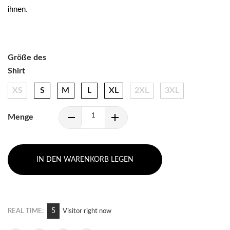
ihnen.
Größe des
Shirt
XS
S
M
L
XL
2XL
3XL
Menge
IN DEN WARENKORB LEGEN
7
REAL TIME:
Visitor right now