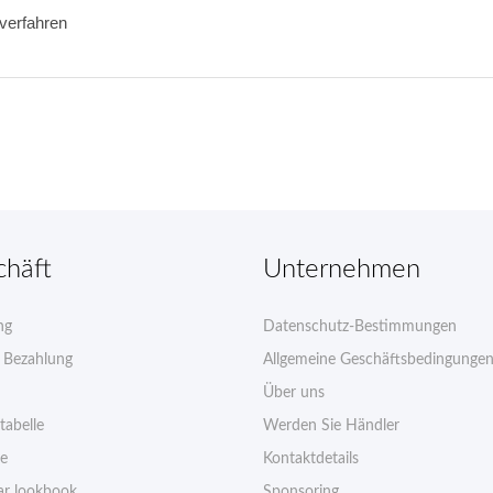
kverfahren
chäft
Unternehmen
ng
Datenschutz-Bestimmungen
e Bezahlung
Allgemeine Geschäftsbedingunge
Über uns
tabelle
Werden Sie Händler
ie
Kontaktdetails
r lookbook
Sponsoring