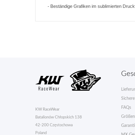
- Beständige Grafiken im sublimierten Druc
Ges
Lieferu
Sicher
FAQs
KW RaceWear
Größen
Batalionów Chłopskich 138
42-200 Częstochowa
Garant
Poland
MX Gea