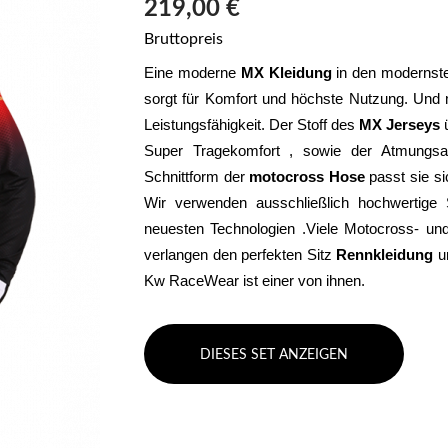
219,00 €
Bruttopreis
Eine moderne 
MX Kleidung
 in den modernste
sorgt für Komfort und höchste Nutzung. Und m
Leistungsfähigkeit. Der Stoff des 
MX Jerseys
 
Super Tragekomfort , sowie der Atmungsakt
Schnittform der 
motocross Hose
 passt sie s
Wir verwenden ausschließlich hochwertige S
neuesten Technologien .Viele Motocross- und 
verlangen den perfekten Sitz 
Rennkleidung 
u
Kw RaceWear ist einer von ihnen.
DIESES SET ANZEIGEN