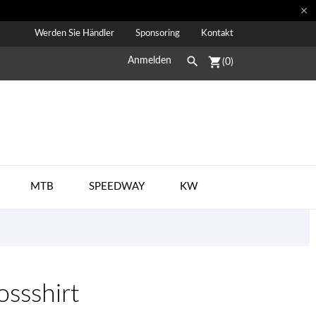

Werden Sie Händler
Sponsoring
Kontakt

shopping_cart
Anmelden
(0)
MTB
SPEEDWAY
KW
ssshirt