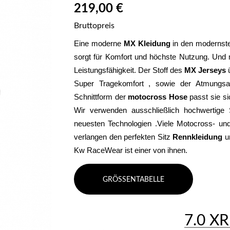
219,00 €
Bruttopreis
Eine moderne 
MX Kleidung
 in den modernste
sorgt für Komfort und höchste Nutzung. Und m
Leistungsfähigkeit. Der Stoff des 
MX Jerseys
 
Super Tragekomfort , sowie der Atmungsakt
Schnittform der 
motocross Hose
 passt sie s
Wir verwenden ausschließlich hochwertige S
neuesten Technologien .Viele Motocross- und 
verlangen den perfekten Sitz 
Rennkleidung 
u
Kw RaceWear ist einer von ihnen.
GRÖSSENTABELLE
7.0 XR