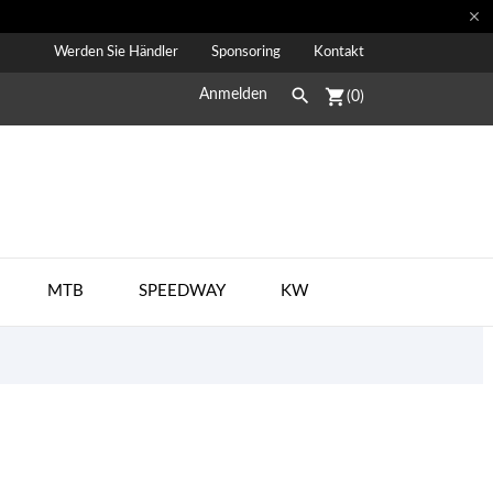

Werden Sie Händler
Sponsoring
Kontakt

shopping_cart
Anmelden
(0)
MTB
SPEEDWAY
KW