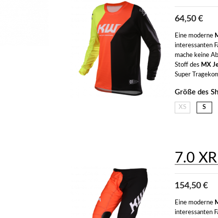
64,50 €
Eine moderne 
M
interessanten F
mache keine Abs
Stoff des 
MX Je
Super Tragekomfo
Größe des Shi
XS
S
7.0 XR
154,50 €
Eine moderne 
M
interessanten F