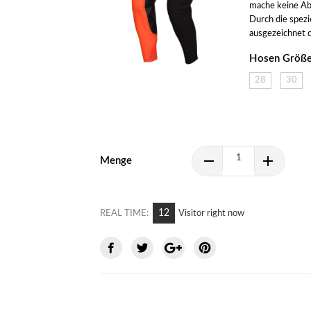
mache keine Abs
Durch die spezi
ausgezeichnet de
Hosen Größe
28
30
Menge
5
REAL TIME:
Visitor right now