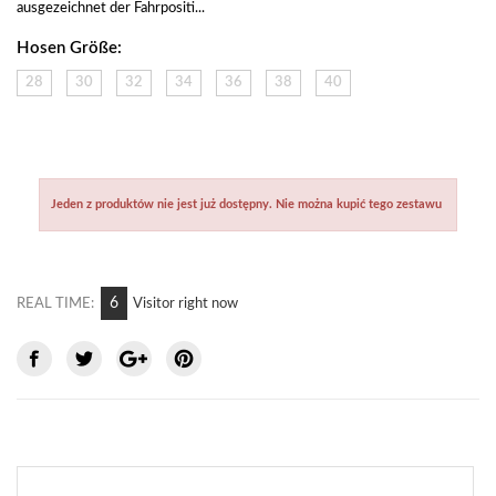
ausgezeichnet der Fahrpositi...
Hosen Größe:
28
30
32
34
36
38
40
Jeden z produktów nie jest już dostępny. Nie można kupić tego zestawu
9
REAL TIME:
Visitor right now