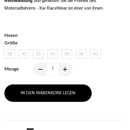
Rennkleidung 
und genießen Sie die Freiheit des 
Motorradfahrens - Kw RaceWear ist einer von ihnen.
Hosen
Größe
28
30
32
34
36
38
40
Menge
IN DEN WARENKORB LEGEN