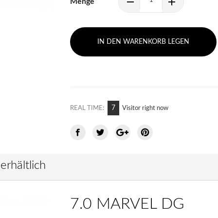
Menge
IN DEN WARENKORB LEGEN
6
REAL TIME:
Visitor right now
erhältlich
7.0 MARVEL DG