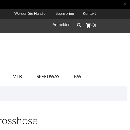

Werden Sie Händler
Sponsoring
Kontakt

shopping_cart
Anmelden
(0)
MTB
SPEEDWAY
KW
osshose