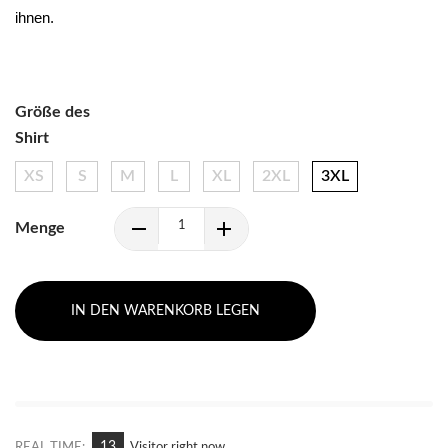
ihnen.
Größe des
Shirt
XS
S
M
L
XL
2XL
3XL
Menge
IN DEN WARENKORB LEGEN
6
REAL TIME:
Visitor right now