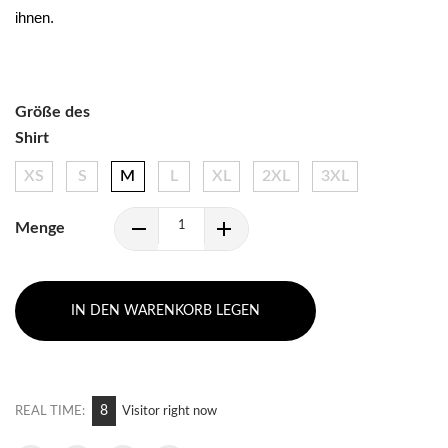
ihnen.
Größe des
Shirt
XS
S
M
L
XL
2XL
3XL
Menge
IN DEN WARENKORB LEGEN
5
REAL TIME:
Visitor right now