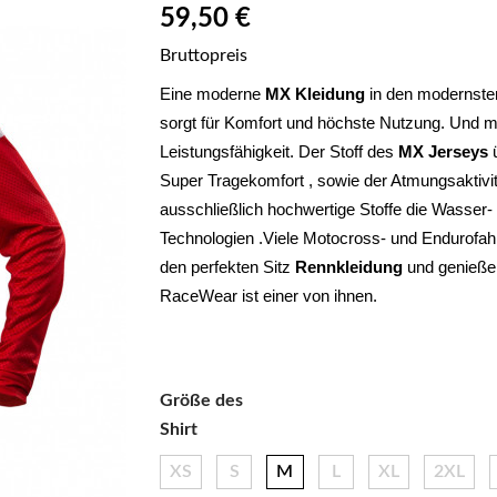
59,50 €
Bruttopreis
Eine moderne 
MX Kleidung
 in den modernsten
sorgt für Komfort und höchste Nutzung. Und ma
Leistungsfähigkeit. Der Stoff des 
MX Jerseys
 
Super Tragekomfort , sowie der Atmungsaktivi
ausschließlich hochwertige Stoffe die Wasser- 
Technologien .Viele Motocross- und Endurofahre
den perfekten Sitz 
Rennkleidung 
und genießen
RaceWear ist einer von ihnen.
Größe des
Shirt
XS
S
M
L
XL
2XL