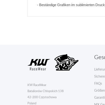
- Beständige Grafiken im sublimierten Druc
Ges
Lieferu
Sicher
FAQs
KW RaceWear
Größen
Batalionów Chłopskich 138
42-200 Częstochowa
Garant
Poland
MX Gea