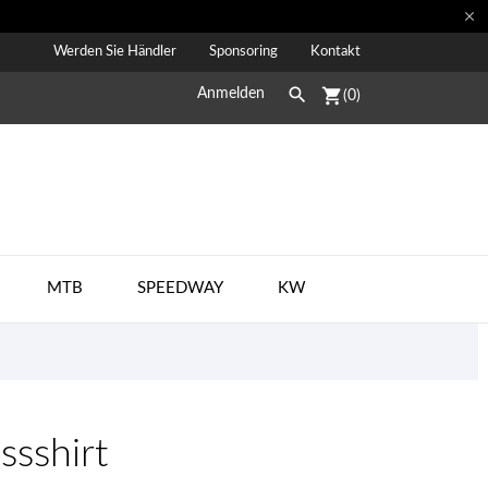

Werden Sie Händler
Sponsoring
Kontakt

shopping_cart
Anmelden
(0)
MTB
SPEEDWAY
KW
sshirt