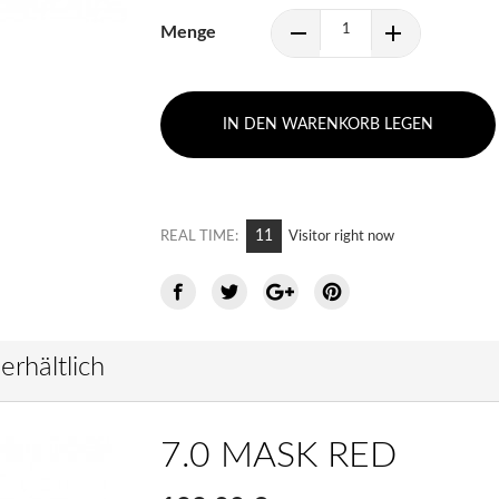
Menge
IN DEN WARENKORB LEGEN
8
REAL TIME:
Visitor right now
erhältlich
7.0 MASK RED