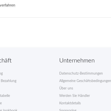
kverfahren
chäft
Unternehmen
ng
Datenschutz-Bestimmungen
e Bezahlung
Allgemeine Geschäftsbedingunge
Über uns
tabelle
Werden Sie Händler
ie
Kontaktdetails
r lookbook
Sponsoring