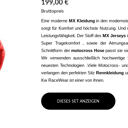
199,00 €
Bruttopreis
Eine moderne 
MX Kleidung
 in den modernste
sorgt für Komfort und höchste Nutzung. Und m
Leistungsfähigkeit. Der Stoff des 
MX Jerseys
 
Super Tragekomfort , sowie der Atmungsakt
Schnittform der 
motocross Hose
 passt sie s
Wir verwenden ausschließlich hochwertige S
neuesten Technologien .Viele Motocross- und 
verlangen den perfekten Sitz 
Rennkleidung 
u
Kw RaceWear ist einer von ihnen.
DIESES SET ANZEIGEN