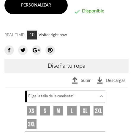
PERSONALIZAR

Disponible
10
REAL TIME:
Visitor right now
Diseña tu ropa
Subir
Descargas
Elige la talla de la camiseta:*