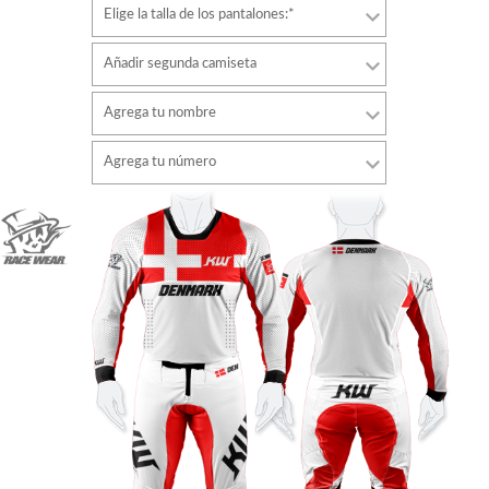
Elige la talla de los pantalones:*
Añadir segunda camiseta
Agrega tu nombre
Tipo de letra
Agrega tu número
estilo
Tipo de letra
Color de fuente
estilo
Color de fuente
Color de contorno
Color de contorno
Sin contorno
Sin contorno
AÑADIR