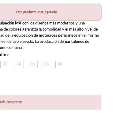
Este producto está agotado.
uipación MX
 con los diseños más modernos y una 
 de colores garantiza la comodidad y el más alto nivel de 
ad de la 
equipación de motocross
 permanece en el mismo 
nivel de uso elevado. La producción de 
pantalones de 
omo combina...
alón:
32
34
36
38
40
puede comprarse