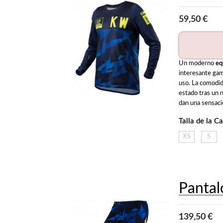
59,50 €
Un moderno 
eq
interesante gama
uso. La comodid
estado tras un n
dan una sensació
Talla de la C
XS
S
Panta
139,50 €