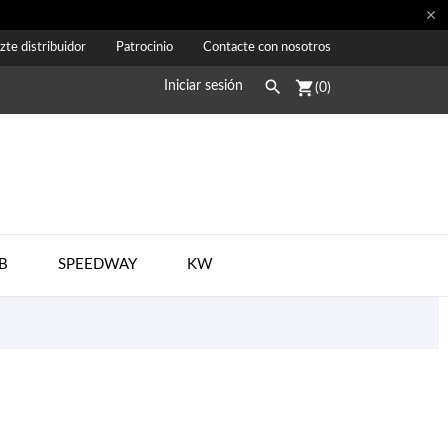

zte distribuidor
Patrocinio
Contacte con nosotros

shopping_cart
Iniciar sesión
(0)
B
SPEEDWAY
KW