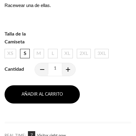
Racewear una de ellas.
Talla de la
Camiseta
XS
S
M
L
XL
2XL
3XL
Cantidad
AÑADIR AL CARRITO
6
REAL TIME:
Visitor right now