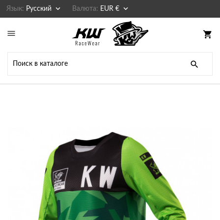


Язык:
Русский
Валюта:
EUR €

shopping_cart
