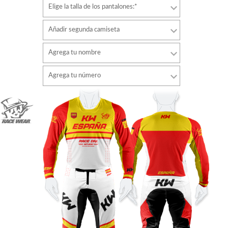
Elige la talla de los pantalones:*
Añadir segunda camiseta
Agrega tu nombre
Tipo de letra
Agrega tu número
estilo
Tipo de letra
Color de fuente
estilo
Color de fuente
Color de contorno
Color de contorno
Sin contorno
Sin contorno
AÑADIR