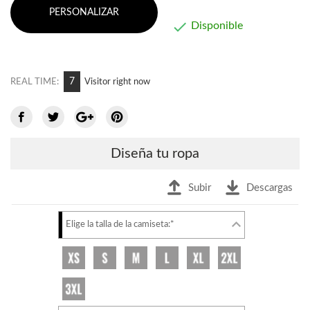
PERSONALIZAR

Disponible
7
REAL TIME:
Visitor right now
Diseña tu ropa
Subir
Descargas
Elige la talla de la camiseta:*