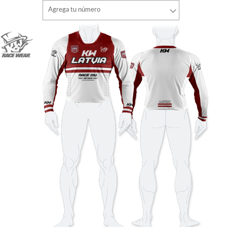
Tipo de letra
Agrega tu número
estilo
Tipo de letra
Color de fuente
estilo
Color de fuente
Color de contorno
Color de contorno
Sin contorno
Sin contorno
AÑADIR
AÑADIR