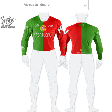
Tipo de letra
Agrega tu número
estilo
Tipo de letra
Color de fuente
estilo
Color de fuente
Color de contorno
Color de contorno
Sin contorno
Sin contorno
AÑADIR
AÑADIR