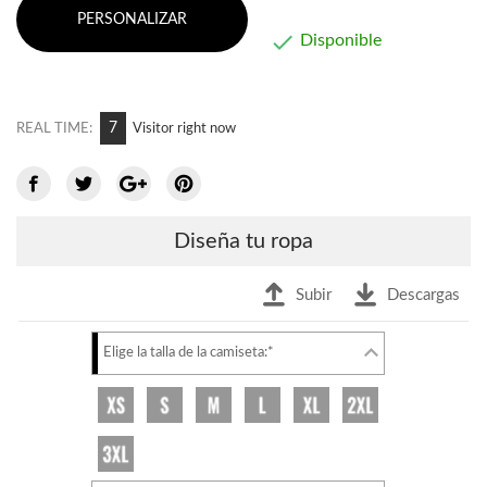
PERSONALIZAR

Disponible
11
REAL TIME:
Visitor right now
Diseña tu ropa
Subir
Descargas
Elige la talla de la camiseta:*