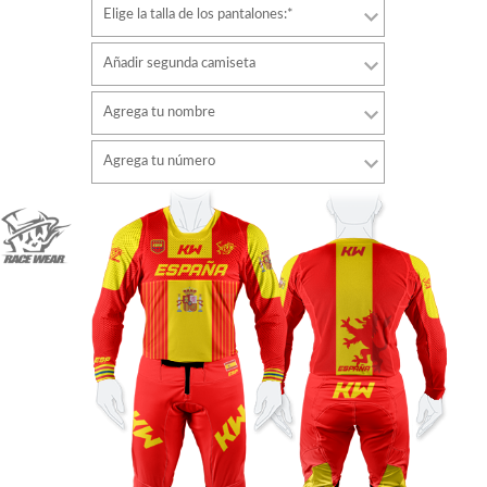
Elige la talla de los pantalones:*
Añadir segunda camiseta
Agrega tu nombre
Tipo de letra
Agrega tu número
estilo
Tipo de letra
Color de fuente
estilo
Color de fuente
Color de contorno
Color de contorno
Sin contorno
Sin contorno
AÑADIR