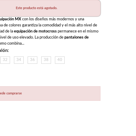
Este producto está agotado.
uipación MX
 con los diseños más modernos y una 
 de colores garantiza la comodidad y el más alto nivel de 
ad de la 
equipación de motocross
 permanece en el mismo 
nivel de uso elevado. La producción de 
pantalones de 
omo combina...
alón:
32
34
36
38
40
puede comprarse