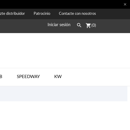

zte distribuidor
Patrocinio
Contacte con nosotros

shopping_cart
Iniciar sesión
(0)
B
SPEEDWAY
KW