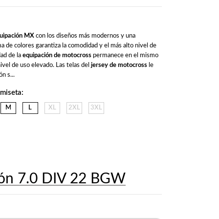
uipación MX
 con los diseños más modernos y una 
 de colores garantiza la comodidad y el más alto nivel de 
ad de la 
equipación de motocross
 permanece en el mismo 
ivel de uso elevado. Las telas del 
jersey de motocross
 le 
n s...
amiseta:
M
L
XL
2XL
3XL
lón 7.0 DIV 22 BGW