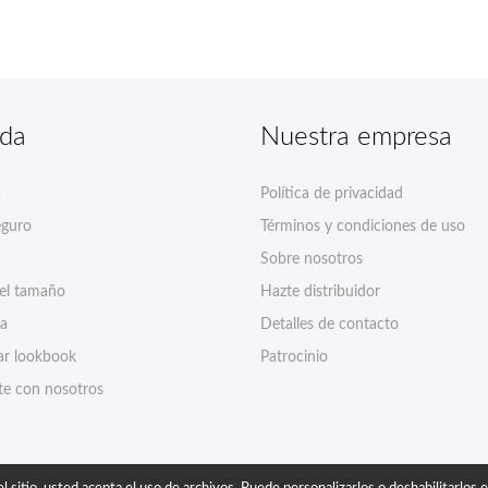
nda
Nuestra empresa
a
Política de privacidad
eguro
Términos y condiciones de uso
Sobre nosotros
del tamaño
Hazte distribuidor
ía
Detalles de contacto
r lookbook
Patrocinio
te con nosotros