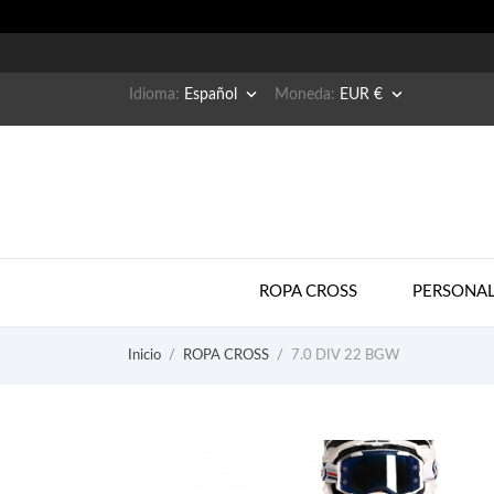


Idioma:
Español
Moneda:
EUR €
ROPA CROSS
PERSONAL
Inicio
ROPA CROSS
7.0 DIV 22 BGW