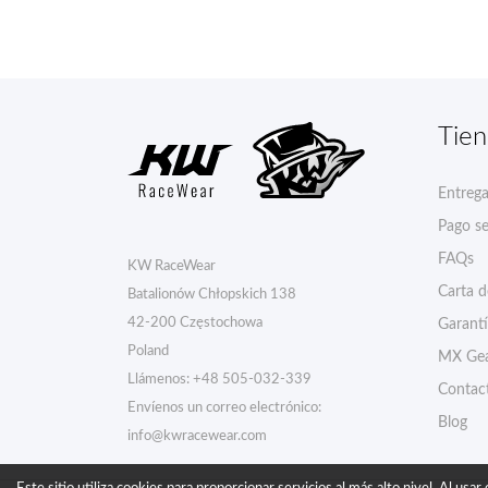
Tie
Entreg
Pago s
FAQs
KW RaceWear
Carta 
Batalionów Chłopskich 138
42-200 Częstochowa
Garant
Poland
MX Gea
Llámenos:
+48 505-032-339
Contac
Envíenos un correo electrónico:
Blog
info@kwracewear.com