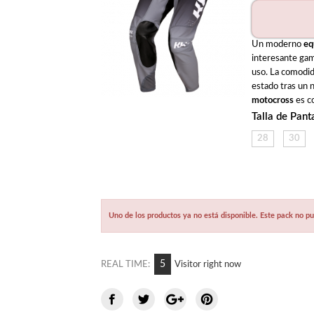
Un moderno 
eq
interesante gama
uso. La comodid
estado tras un 
motocross
 es c
Talla de Pant
28
30
Uno de los productos ya no está disponible. Este pack no 
9
REAL TIME:
Visitor right now