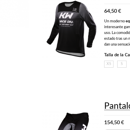
64,50 €
Un moderno 
eq
interesante gama
uso. La comodid
estado tras un n
dan una sensació
Talla de la C
XS
S
Panta
154,50 €