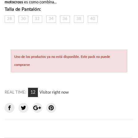
motocross
 es como combina...
Talla de Pantalón:
28
30
32
34
36
38
40
Uno de los productos ya no está disponible. Este pack no puede
comprarse
12
REAL TIME:
Visitor right now