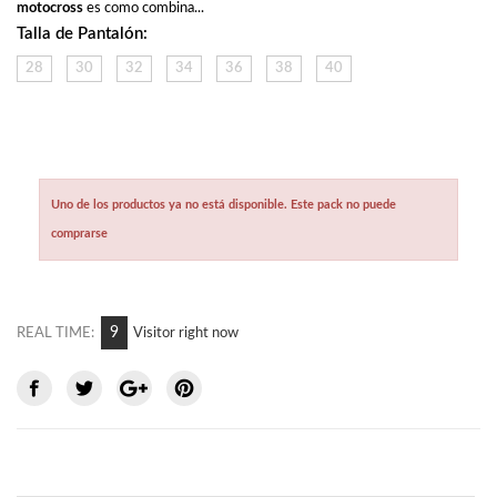
motocross
 es como combina...
Talla de Pantalón:
28
30
32
34
36
38
40
Uno de los productos ya no está disponible. Este pack no puede
comprarse
9
REAL TIME:
Visitor right now