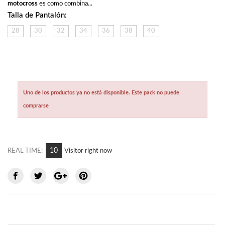
motocross
 es como combina...
Talla de Pantalón:
28
30
32
34
36
38
40
Uno de los productos ya no está disponible. Este pack no puede
comprarse
11
REAL TIME:
Visitor right now