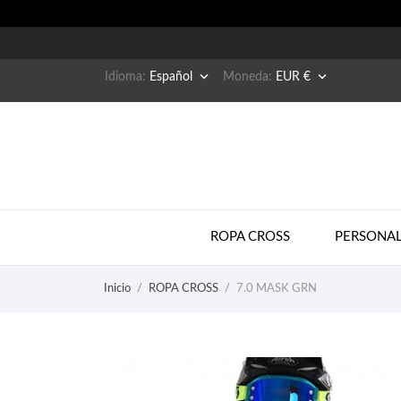


Idioma:
Español
Moneda:
EUR €
ROPA CROSS
PERSONAL
Inicio
ROPA CROSS
7.0 MASK GRN