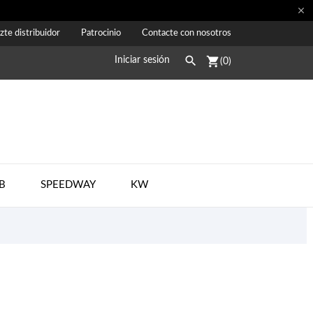

zte distribuidor
Patrocinio
Contacte con nosotros

shopping_cart
Iniciar sesión
(0)
B
SPEEDWAY
KW