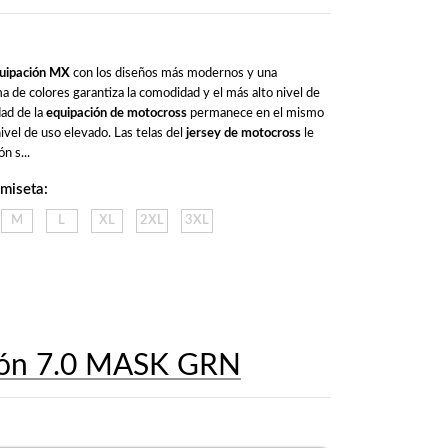
uipación MX
 con los diseños más modernos y una 
 de colores garantiza la comodidad y el más alto nivel de 
ad de la 
equipación de motocross
 permanece en el mismo 
ivel de uso elevado. Las telas del 
jersey de motocross
 le 
n s...
amiseta:
M
L
XL
2XL
3XL
lón 7.0 MASK GRN