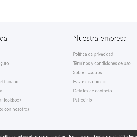
nda
Nuestra empresa
a
Política de privacidad
eguro
Términos y condiciones de uso
Sobre nosotros
del tamaño
Hazte distribuidor
ía
Detalles de contacto
r lookbook
Patrocinio
te con nosotros