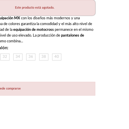
Este producto está agotado.
uipación MX
 con los diseños más modernos y una 
 de colores garantiza la comodidad y el más alto nivel de 
ad de la 
equipación de motocross
 permanece en el mismo 
nivel de uso elevado. La producción de 
pantalones de 
omo combina...
alón:
32
34
36
38
40
puede comprarse