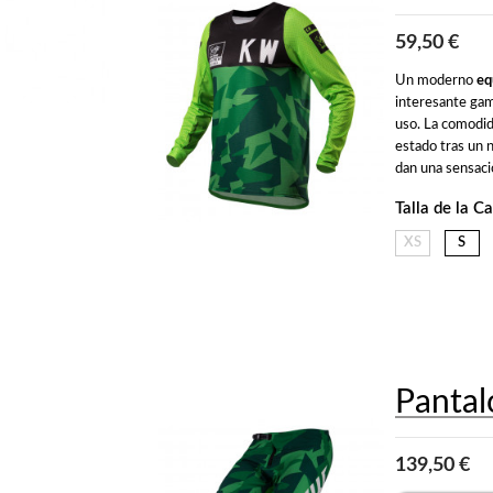
59,50 €
Un moderno 
eq
interesante gama
uso. La comodid
estado tras un n
dan una sensació
Talla de la C
XS
S
Panta
139,50 €