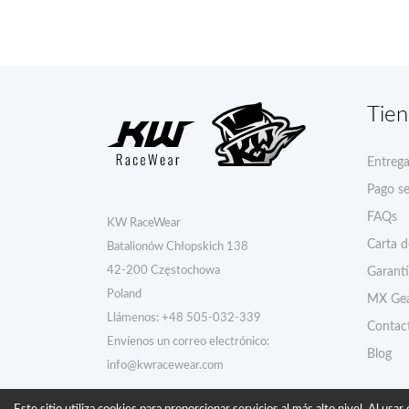
Tie
Entreg
Pago s
FAQs
KW RaceWear
Carta 
Batalionów Chłopskich 138
42-200 Częstochowa
Garant
Poland
MX Gea
Llámenos:
+48 505-032-339
Contac
Envíenos un correo electrónico:
Blog
info@kwracewear.com