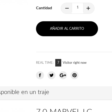
Cantidad
AÑADIR AL CARRITO
7
REAL TIME:
Visitor right now
ponible en un traje
7.0 MARVEL LG