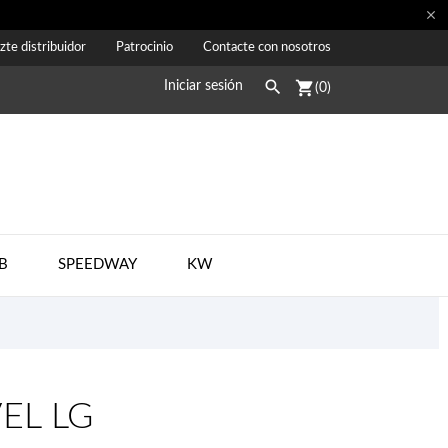

zte distribuidor
Patrocinio
Contacte con nosotros

shopping_cart
Iniciar sesión
(0)
B
SPEEDWAY
KW
VEL LG