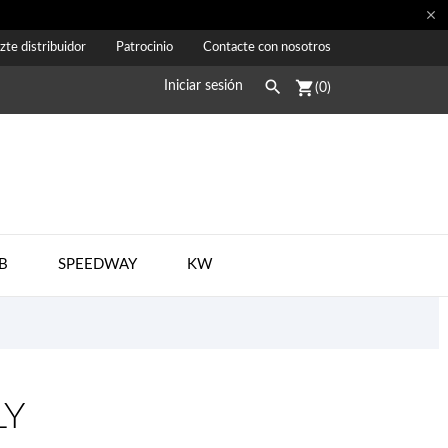

zte distribuidor
Patrocinio
Contacte con nosotros

shopping_cart
Iniciar sesión
(0)
B
SPEEDWAY
KW
LY