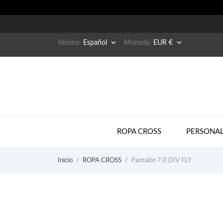


Idioma:
Español
Moneda:
EUR €
ROPA CROSS
PERSONAL
Inicio
ROPA CROSS
Pantalón 7.0 DIV FLY