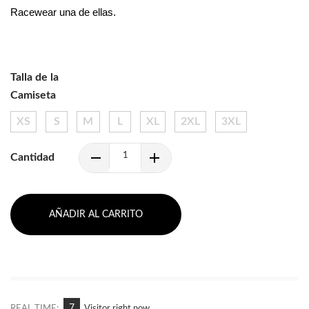
Racewear una de ellas.
Talla de la
Camiseta
XS
S
M
L
XL
2XL
3XL
Cantidad
AÑADIR AL CARRITO
7
REAL TIME:
Visitor right now