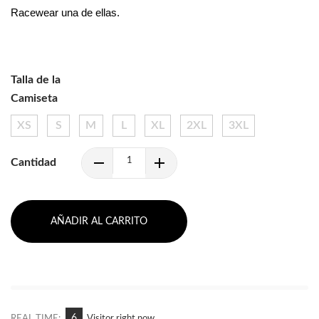
Racewear una de ellas.
Talla de la
Camiseta
XS
S
M
L
XL
2XL
3XL
Cantidad
AÑADIR AL CARRITO
5
REAL TIME:
Visitor right now