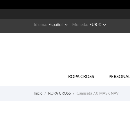


Idioma:
Español
Moneda:
EUR €
ROPA CROSS
PERSONAL
Inicio
ROPA CROSS
Camiseta 7.0 MASK NAV