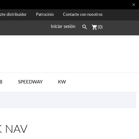

zte distribuidor
Patrocinio
Contacte con nosotros

shopping_cart
Iniciar sesión
(0)
B
SPEEDWAY
KW
K NAV