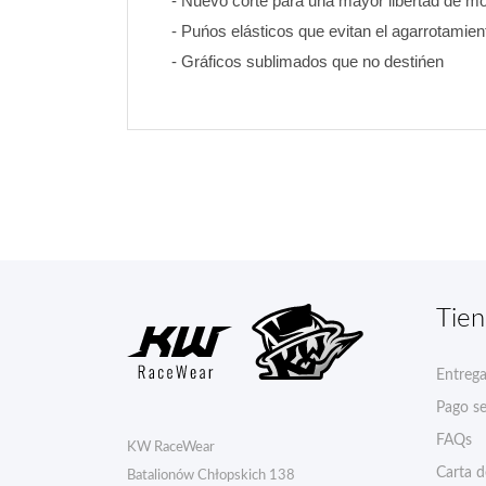
- Nuevo corte para una mayor libertad de mo
- Puńos elásticos que evitan el agarrotamien
- Gráficos sublimados que no destińen
Tie
Entreg
Pago s
FAQs
KW RaceWear
Carta 
Batalionów Chłopskich 138