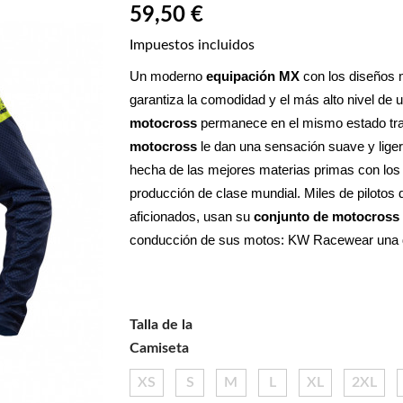
59,50 €
Impuestos incluidos
Un moderno 
equipación MX
 con los diseños
garantiza la comodidad y el más alto nivel de 
motocross
 permanece en el mismo estado tras
motocross
 le dan una sensación suave y liger
hecha de las mejores materias primas con los 
producción de clase mundial. Miles de pilotos 
aficionados, usan su 
conjunto de motocross 
conducción de sus motos: KW Racewear una d
Talla de la
Camiseta
XS
S
M
L
XL
2XL