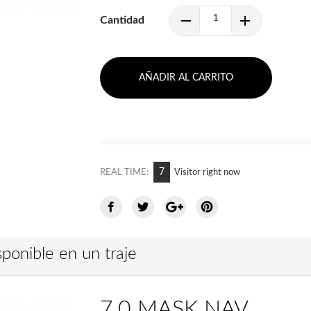
Cantidad
AÑADIR AL CARRITO
12
REAL TIME:
Visitor right now
ponible en un traje
7.0 MASK NAV