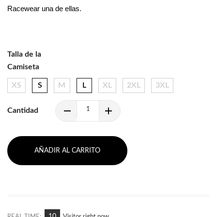
Racewear una de ellas.
Talla de la
Camiseta
XS
S
M
L
XL
2XL
3XL
Cantidad
AÑADIR AL CARRITO
10
REAL TIME:
Visitor right now