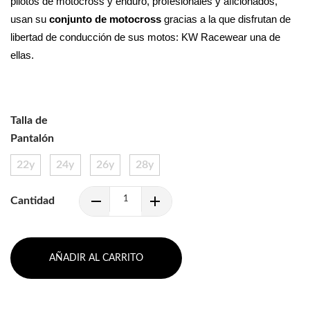
pilotos de motocross y enduro, profesionales y aficionados, 
usan su 
conjunto de motocross 
gracias a la que disfrutan de 
libertad de conducción de sus motos: KW Racewear una de 
ellas.
Talla de
Pantalón
22y
24y
26y
28y
Cantidad
AÑADIR AL CARRITO