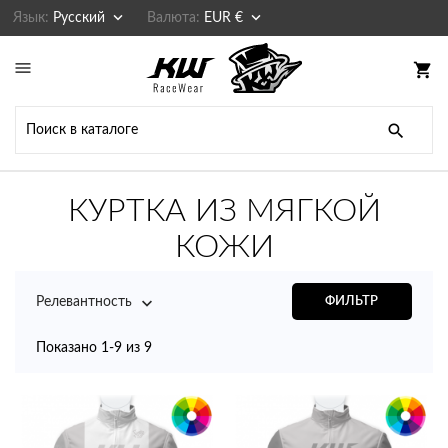


Язык:
Русский
Валюта:
EUR €

shopping_cart

КУРТКА ИЗ МЯГКОЙ
КОЖИ

Релевантность
ФИЛЬТР
Показано 1-9 из 9