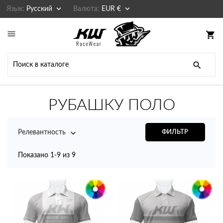


Язык:
Русский
Валюта:
EUR €

shopping_cart

РУБАШКУ ПОЛО

Релевантность
ФИЛЬТР
Показано 1-9 из 9