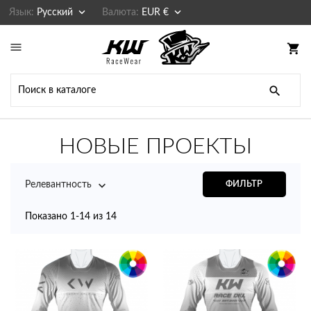


Язык:
Русский
Валюта:
EUR €

shopping_cart

НОВЫЕ ПРОЕКТЫ

Релевантность
ФИЛЬТР
Показано 1-14 из 14