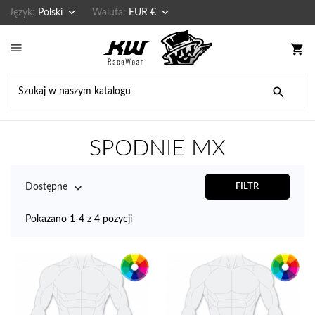


Język:
Polski
Waluta:
EUR €

shopping_cart

SPODNIE MX

Dostępne
FILTR
Pokazano 1-4 z 4 pozycji