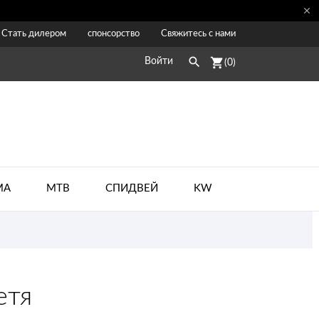

Стать дилером
спонсорство
Свяжитесь с нами

shopping_cart
Войти
(0)
МА
MTB
CПИДВЕЙ
KW
етя