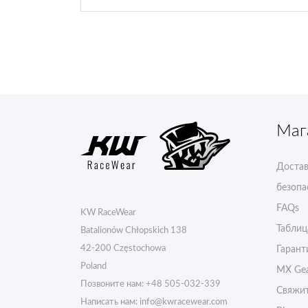
Маг
Достав
безопа
FAQs
KW RaceWear
Таблиц
Batalionów Chłopskich 138
42-200 Częstochowa
Гарант
Poland
MX Gea
Позвоните нам:
+48 505-032-339
Свяжит
Написать нам:
info@kwracewear.com