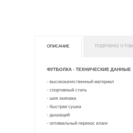
Цвет контура
Цвет контура
Без контура
Без контура
ПОДРОБНЕЕ О ТОВ
ОПИСАНИЕ
ДОБАВИТЬ
ДОБАВИТЬ
ФУТБОЛКА - ТЕХНИЧЕСКИЕ ДАННЫЕ
- высококачественный материал
- спортивный стиль
- шея экипажа
- быстрая сушка
- дышащий
- оптимальный перенос влаги